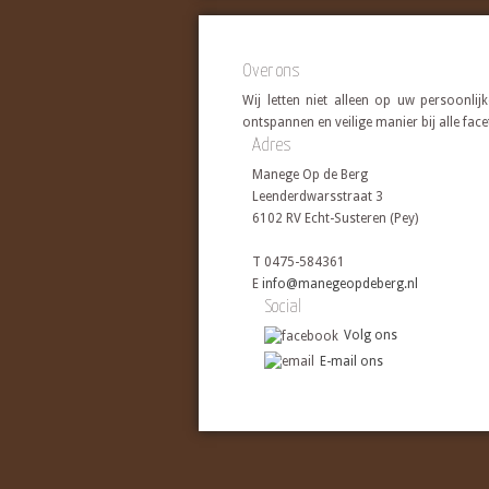
Over ons
Wij letten niet alleen op uw persoonli
ontspannen en veilige manier bij alle fac
Adres
Manege Op de Berg
Leenderdwarsstraat 3
6102 RV Echt-Susteren (Pey)
T 0475-584361
E
info@manegeopdeberg.nl
Social
Volg ons
E-mail ons