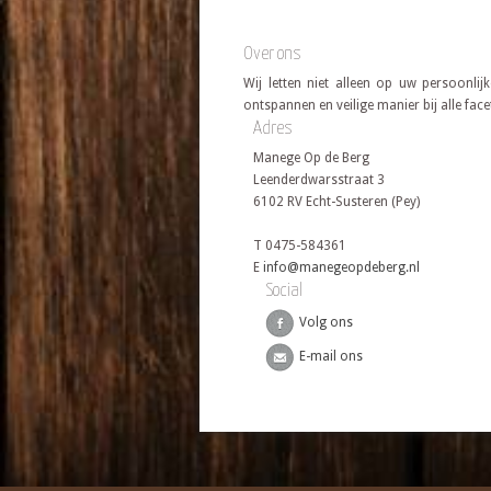
Over ons
Wij letten niet alleen op uw persoonli
ontspannen en veilige manier bij alle fac
Adres
Manege Op de Berg
Leenderdwarsstraat 3
6102 RV Echt-Susteren (Pey)
T 0475-584361
E
info@manegeopdeberg.nl
Social
Volg ons
E-mail ons